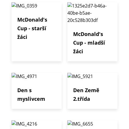
McDonald's
Cup - starší
McDonald's
žáci
Cup - mladší
žáci
Den s
Den Země
myslivcem
2.třída