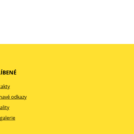
ÍBENÉ
akty
mavé odkazy
ality
galerie