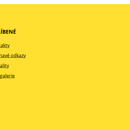
ÍBENÉ
akty
mavé odkazy
ality
galerie