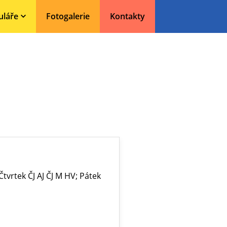
uláře
Fotogalerie
Kontakty
 Čtvrtek ČJ AJ ČJ M HV; Pátek