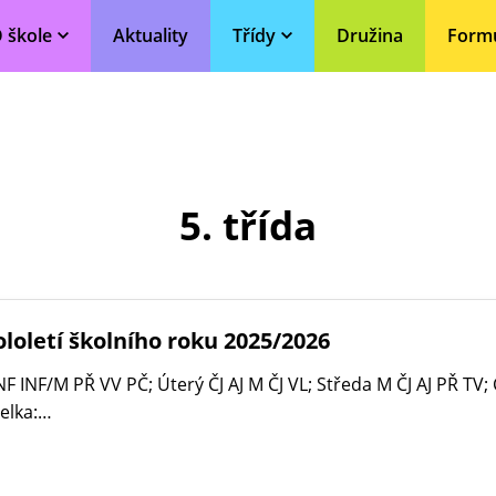
 škole
Aktuality
Třídy
Družina
Form
5. třída
ololetí školního roku 2025/2026
M/INF INF/M PŘ VV PČ; Úterý ČJ AJ M ČJ VL; Středa M ČJ AJ PŘ TV;
telka:…