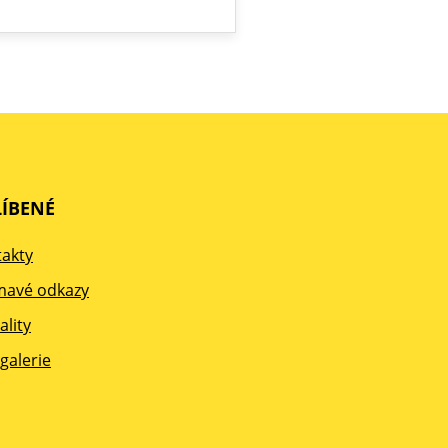
ÍBENÉ
akty
mavé odkazy
ality
galerie