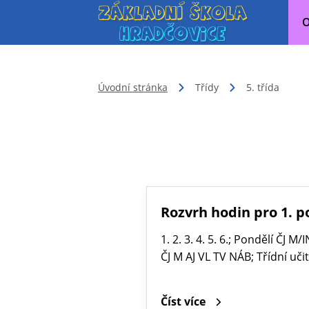
O
Úvodní stránka
Třídy
5. třída
Rozvrh hodin pro 1. p
1. 2. 3. 4. 5. 6.; Pondělí ČJ 
ČJ M AJ VL TV NÁB; Třídní uči
Číst více