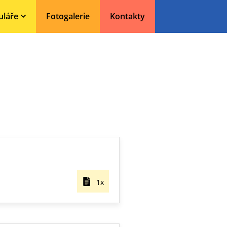
uláře
Fotogalerie
Kontakty
1x