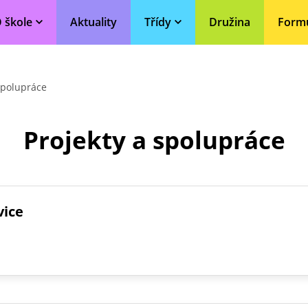
 škole
Aktuality
Třídy
Družina
Form
spolupráce
Projekty a spolupráce
vice