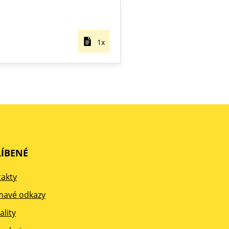
1x
ÍBENÉ
akty
mavé odkazy
ality