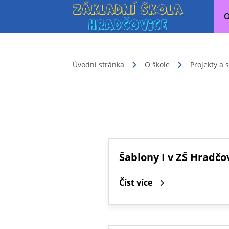
O
Úvodní stránka
O škole
Projekty a 
Šablony I v ZŠ Hradčo
Číst více