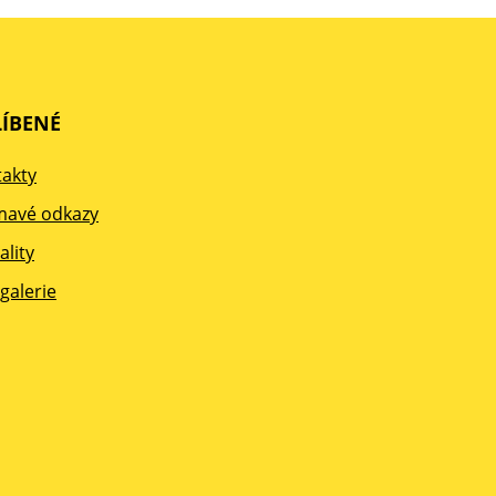
ÍBENÉ
akty
mavé odkazy
ality
galerie