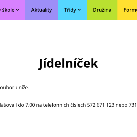
 škole
Aktuality
Třídy
Družina
Form
Jídelníček
souboru níže.
ašovali do 7.00 na telefonních číslech 572 671 123 nebo 73