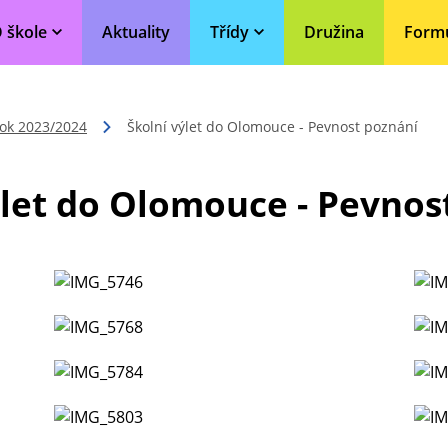
 škole
Aktuality
Třídy
Družina
Form
rok 2023/2024
Školní výlet do Olomouce - Pevnost poznání
ýlet do Olomouce - Pevnos