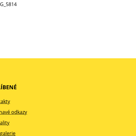
ÍBENÉ
akty
mavé odkazy
ality
galerie