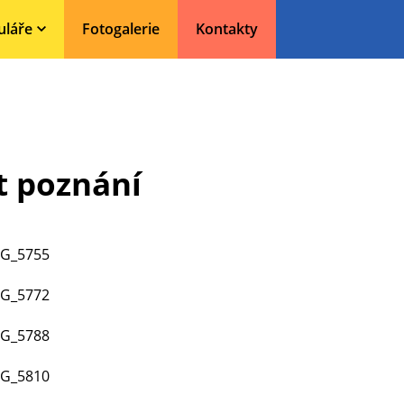
uláře
Fotogalerie
Kontakty
t poznání