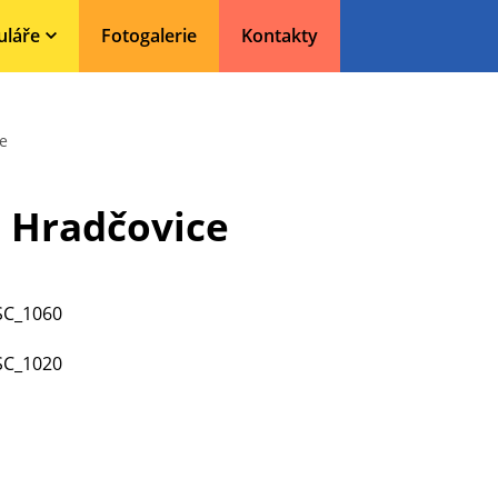
uláře
Fotogalerie
Kontakty
e
 Hradčovice