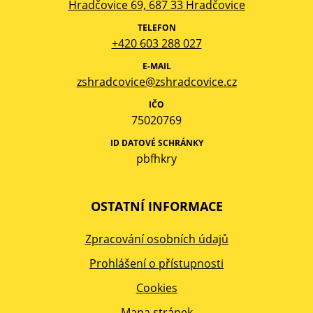
Hradčovice 69, 687 33 Hradčovice
TELEFON
+420 603 288 027
E-MAIL
zshradcovice@zshradcovice.cz
IČO
75020769
ID DATOVÉ SCHRÁNKY
pbfhkry
OSTATNÍ INFORMACE
Zpracování osobních údajů
Prohlášení o přístupnosti
Cookies
Mapa stránek