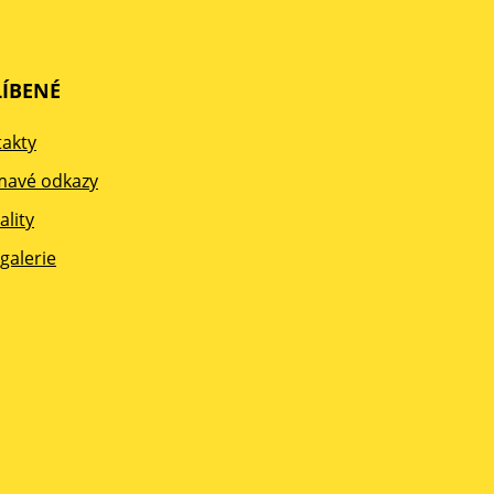
ÍBENÉ
akty
mavé odkazy
ality
galerie