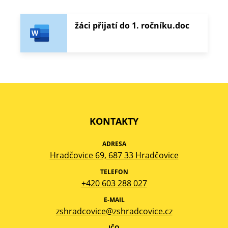
žáci přijatí do 1. ročníku.doc
KONTAKTY
ADRESA
Hradčovice 69, 687 33 Hradčovice
TELEFON
+420 603 288 027
E-MAIL
zshradcovice@zshradcovice.cz
IČO