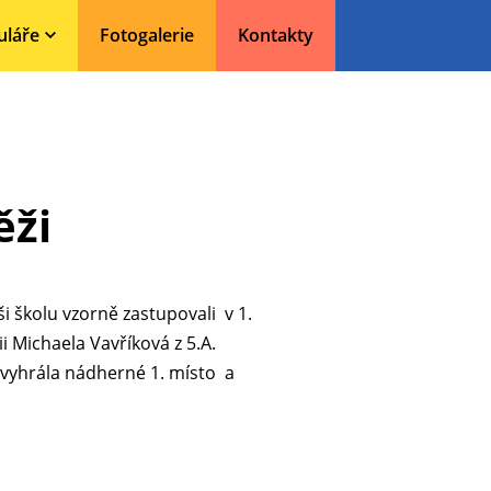
uláře
Fotogalerie
Kontakty
ěži
i školu vzorně zastupovali v 1.
ii Michaela Vavříková z 5.A.
a vyhrála nádherné 1. místo a