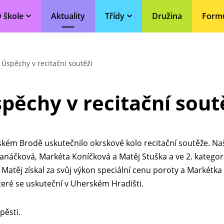
 škole
Aktuality
Třídy
Družina
Form
Úspěchy v recitační soutěži
pěchy v recitační sout
ském Brodě uskutečnilo okrskové kolo recitační soutěže. Naš
a Hanáčková, Markéta Koníčková a Matěj Stuška a ve 2. kategor
Matěj získal za svůj výkon speciální cenu poroty a Markétk
teré se uskuteční v Uherském Hradišti.
pěsti.