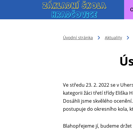
O
Úvodní stránka
Aktuality
Ús
Ve středu 23. 2. 2022 se v Uher
kategorii žáci třetí třídy Elišk
Dosáhli jsme skvělého ocenění. 
postupuje do okresního kola, k
Blahopřejeme jí, budeme držet 