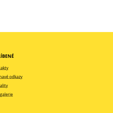
ÍBENÉ
akty
mavé odkazy
ality
galerie