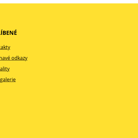
ÍBENÉ
akty
mavé odkazy
ality
galerie