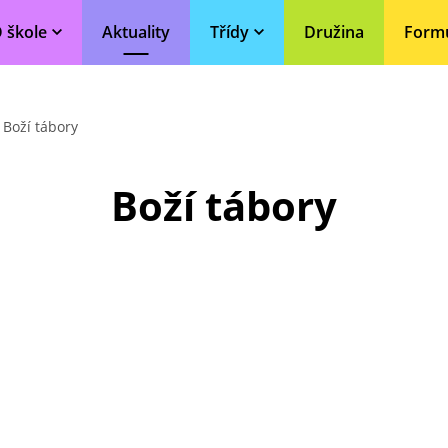
 škole
Aktuality
Třídy
Družina
Form
Boží tábory
Boží tábory